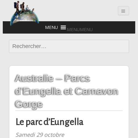
Voyages en famille
MENU
MENU
Rechercher :
Australie – Parcs
d’Eungella et Carnavon
Gorge
Le parc d’Eungella
Samedi 29 octobre