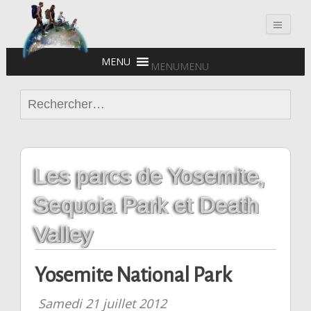
Voyages en famille
MENU
MENU
Rechercher :
Les parcs de Yosemite,
Sequoia Park et Death
Valley
Yosemite National Park
Samedi 21 juillet 2012