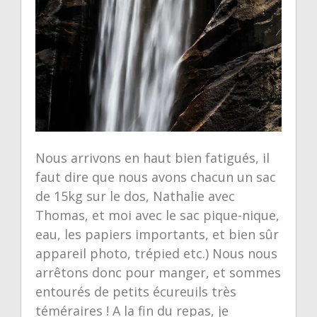
Nous arrivons en haut bien fatigués, il
faut dire que nous avons chacun un sac
de 15kg sur le dos, Nathalie avec
Thomas, et moi avec le sac pique-nique,
eau, les papiers importants, et bien sûr
appareil photo, trépied etc.) Nous nous
arrêtons donc pour manger, et sommes
entourés de petits écureuils très
téméraires ! A la fin du repas, je